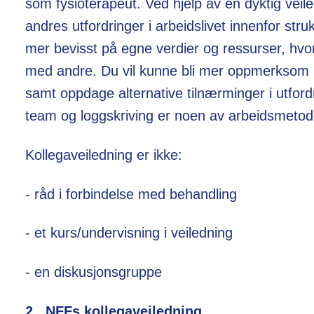
som fysioterapeut. Ved hjelp av en dyktig veil
andres utfordringer i arbeidslivet innenfor str
mer bevisst på egne verdier og ressurser, hv
med andre. Du vil kunne bli mer oppmerksom 
samt oppdage alternative tilnærminger i utfordr
team og loggskriving er noen av arbeidsmetod
Kollegaveiledning er ikke:
- råd i forbindelse med behandling
- et kurs/undervisning i veiledning
- en diskusjonsgruppe
2. NFFs kollegaveiledning