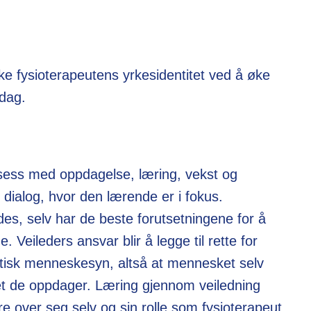
ke fysioterapeutens yrkesidentitet ved å øke
rdag.
osess med oppdagelse, læring, vekst og
dialog, hvor den lærende er i fokus.
es, selv har de beste forutsetningene for å
. Veileders ansvar blir å legge til rette for
tisk menneskesyn, altså at mennesket selv
det de oppdager. Læring gjennom veiledning
ere over seg selv og sin rolle som fysioterapeut.