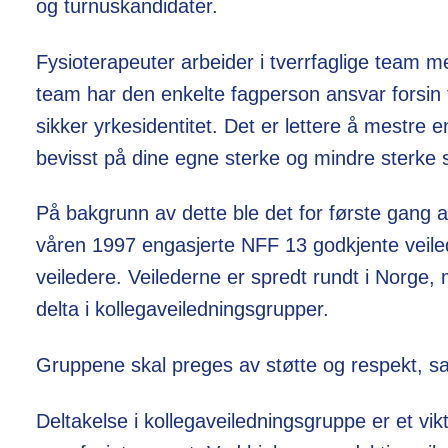
og turnuskandidater.
Fysioterapeuter arbeider i tverrfaglige team me
team har den enkelte fagperson ansvar forsin t
sikker yrkesidentitet. Det er lettere å mestre 
bevisst på dine egne sterke og mindre sterke si
På bakgrunn av dette ble det for første gang ar
våren 1997 engasjerte NFF 13 godkjente veilede
veiledere. Veilederne er spredt rundt i Norge
delta i kollegaveiledningsgrupper.
Gruppene skal preges av støtte og respekt, samt
Deltakelse i kollegaveiledningsgruppe er et vikti