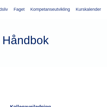
dsliv
Faget
Kompetanseutvikling
Kurskalender
- Håndbok
Kollegaveiledning