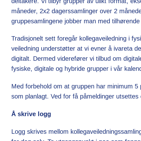
deltakere. Vi tilbyr grupper av ulikt format, 
måneder, 2x2 dagerssamlinger over 2 måneder
gruppesamlingene jobber man med tilhørende ob
Tradisjonelt sett foregår kollegaveiledning i f
veiledning understøtter at vi evner å ivareta 
digitalt. Dermed viderefører vi tilbud om digit
fysiske, digitale og hybride grupper i vår kalen
Med forbehold om at gruppen har minimum 5 p
som planlagt. Ved for få påmeldinger utsettes
Å skrive logg
Logg skrives mellom kollegaveiledningssamlinge